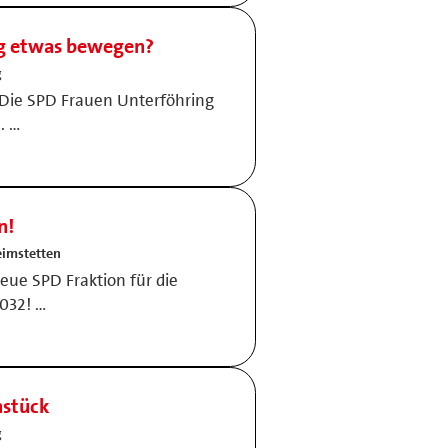
ing etwas bewegen?
g
 Die SPD Frauen Unterföhring
. …
n!
imstetten
 neue SPD Fraktion für die
2032! …
hstück
g