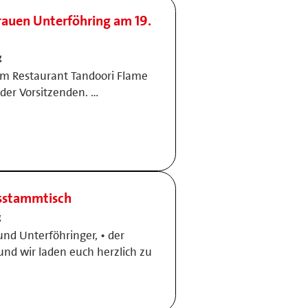
auen Unterföhring am 19.
g
 im Restaurant Tandoori Flame
der Vorsitzenden. …
rsstammtisch
g
nd Unterföhringer, • der
 und wir laden euch herzlich zu