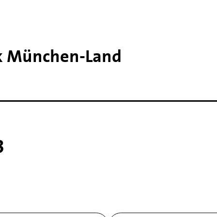
k München-​Land
3