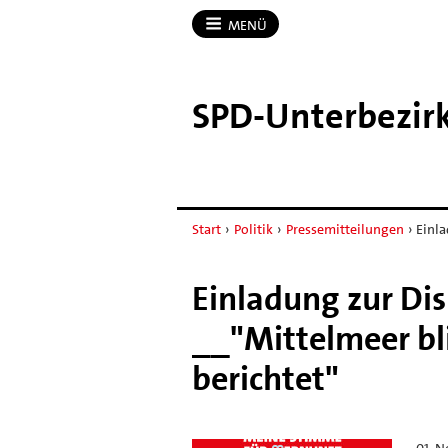
MENÜ
SPD-​Unterbezir
Start
›
Politik
›
Pressemitteilungen
›
Einl
Einladung zur Di
__"Mittelmeer bl
berichtet"
01. 