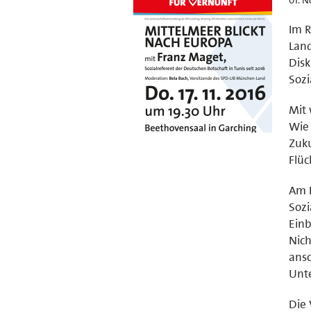
Im 
Land
Disk
Sozi
Mit 
Wie 
Zuku
Flüc
Am 
Sozi
Einb
Nich
ans
Unt
Die 