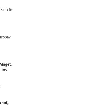
e SPD im
uropa?
 Maget
,
 uns
s
rhof,