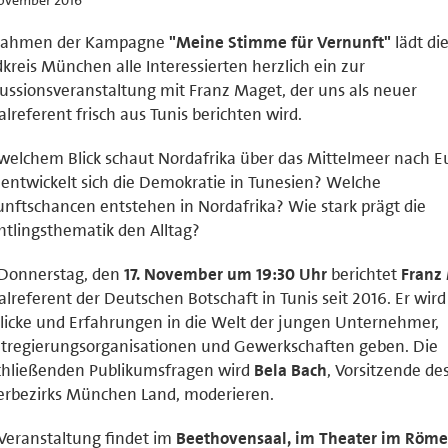
Rahmen der Kampagne
"Meine Stimme für Vernunft"
lädt di
kreis München alle Interessierten herzlich ein zur
ussionsveranstaltung mit Franz Maget, der uns als neuer
alreferent frisch aus Tunis berichten wird.
welchem Blick schaut Nordafrika über das Mittelmeer nach E
entwickelt sich die Demokratie in Tunesien? Welche
nftschancen entstehen in Nordafrika? Wie stark prägt die
htlingsthematik den Alltag?
Donnerstag, den
17. November um 19:30 Uhr
berichtet
Franz
alreferent der Deutschen Botschaft in Tunis seit 2016. Er wird
licke und Erfahrungen in die Welt der jungen Unternehmer,
tregierungsorganisationen und Gewerkschaften geben. Die
chließenden Publikumsfragen wird
Bela Bach
, Vorsitzende de
erbezirks München Land, moderieren.
Veranstaltung findet im
Beethovensaal, im Theater im Röme