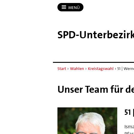
MENÜ
SPD-​Unterbezir
Start
›
Wahlen
›
Kreistagswahl
›
51 | Wer
Unser Team für d
51
Isma
Pfar