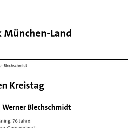
k München-​Land
ner Blechschmidt
en Kreistag
 | Werner Blechschmidt
ning, 76 Jahre
rer, Gemeinderat